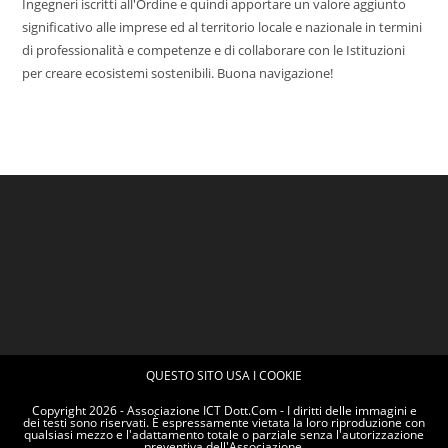
Ingegneri iscritti all'Ordine e quindi apportare un valore aggiunto
significativo alle imprese ed al territorio locale e nazionale in termini
di professionalità e competenze e di collaborare con le Istituzioni
per creare ecosistemi sostenibili. Buona navigazione!
QUESTO SITO USA I COOKIE
Copyright 2026 - Associazione ICT Dott.Com - I diritti delle immagini e
dei testi sono riservati. È espressamente vietata la loro riproduzione con
qualsiasi mezzo e l'adattamento totale o parziale senza l'autorizzazione
preventiva dell'Associazione.