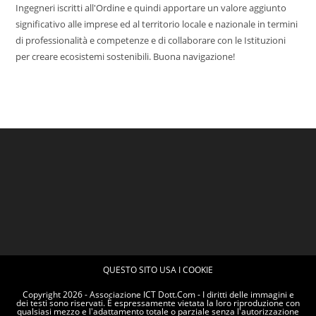
Ingegneri iscritti all'Ordine e quindi apportare un valore aggiunto
significativo alle imprese ed al territorio locale e nazionale in termini
di professionalità e competenze e di collaborare con le Istituzioni
per creare ecosistemi sostenibili. Buona navigazione!
QUESTO SITO USA I COOKIE
Copyright 2026 - Associazione ICT Dott.Com - I diritti delle immagini e
dei testi sono riservati. È espressamente vietata la loro riproduzione con
qualsiasi mezzo e l'adattamento totale o parziale senza l'autorizzazione