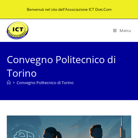
Salta
Benvenuti nel sito dell'Associazione ICT Dott.Com
al
contenuto
Menu
Convegno Politecnico di
Torino
>
Convegno Politecnico di Torino