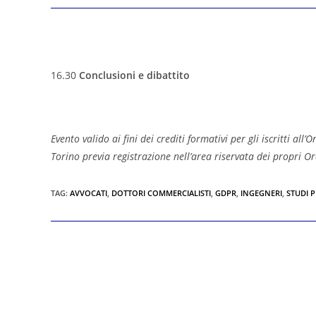
16.30
Conclusioni e dibattito
Evento valido ai fini dei crediti formativi per gli iscritti all
Torino previa registrazione nell’area riservata dei propri O
TAG
:
AVVOCATI
,
DOTTORI COMMERCIALISTI
,
GDPR
,
INGEGNERI
,
STUDI 
Leggi
altri
articoli