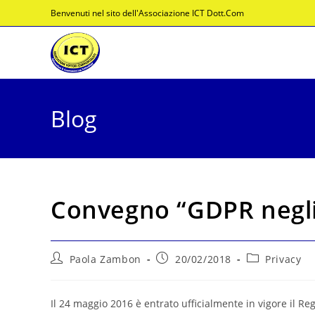
Salta
Benvenuti nel sito dell'Associazione ICT Dott.Com
al
contenuto
Blog
Convegno “GDPR negli 
Autore
Articolo
Categoria
Paola Zambon
20/02/2018
Privacy
dell'articolo:
pubblicato:
dell'articolo:
Il 24 maggio 2016 è entrato ufficialmente in vigore il R