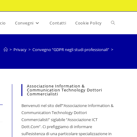
Attiva/disatt
cio
Convegni
Contatti
Cookie Policy
la
>
Privacy
>
Convegno “GDPR negli studi professionali”
>
ricerca
Associazione Information &
Communication Technology Dottori
sul
Commercialisti
Benvenuti nel sito dell’“Associazione Information &
Communication Technology Dottori
sito
Commercialisti” siglabile “Associazione ICT
Dott.Com”. Ci prefiggiamo di informare
sull’esistenza di una particolare specializzazione in
web