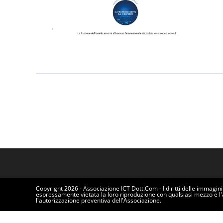
Copyright 2026 - Associazione ICT Dott.Com - I diritti delle immagini e
espressamente vietata la loro riproduzione con qualsiasi mezzo e l
l'autorizzazione preventiva dell'Associazione.