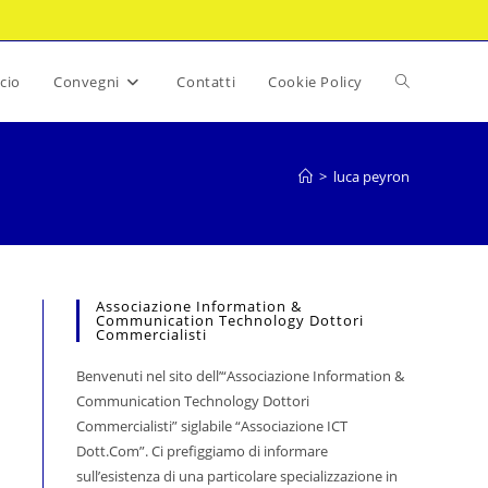
Attiva/disatt
cio
Convegni
Contatti
Cookie Policy
la
>
luca peyron
ricerca
Associazione Information &
Communication Technology Dottori
sul
Commercialisti
Benvenuti nel sito dell’“Associazione Information &
Communication Technology Dottori
sito
Commercialisti” siglabile “Associazione ICT
Dott.Com”. Ci prefiggiamo di informare
sull’esistenza di una particolare specializzazione in
web