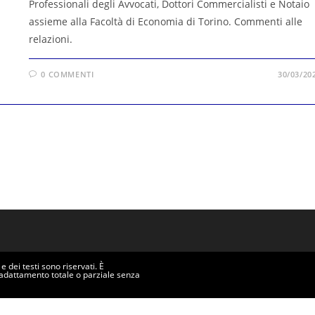
Professionali degli Avvocati, Dottori Commercialisti e Notaio
assieme alla Facoltà di Economia di Torino. Commenti alle
relazioni.
0 COMMENTI
30/03/20
 dei testi sono riservati. È
'adattamento totale o parziale senza