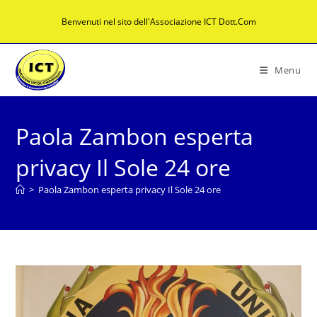
Salta
Benvenuti nel sito dell'Associazione ICT Dott.Com
al
contenuto
Menu
Paola Zambon esperta
privacy Il Sole 24 ore
>
Paola Zambon esperta privacy Il Sole 24 ore